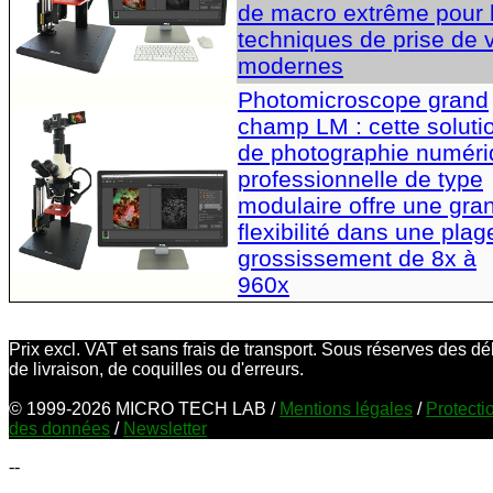
de macro extrême pour 
techniques de prise de 
modernes
Photomicroscope grand
champ LM : cette soluti
de photographie numér
professionnelle de type
modulaire offre une gra
flexibilité dans une plag
grossissement de 8x à
960x
Prix excl. VAT et sans frais de transport. Sous réserves des dé
de livraison, de coquilles ou d'erreurs.
© 1999-2026 MICRO TECH LAB /
Mentions légales
/
Protecti
des données
/
Newsletter
--