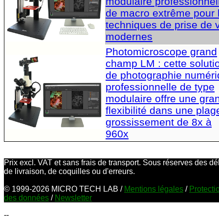
modulaire professionnel
de macro extrême pour 
techniques de prise de 
modernes
Photomicroscope grand
champ LM : cette soluti
de photographie numér
professionnelle de type
modulaire offre une gra
flexibilité dans une plag
grossissement de 8x à
960x
Prix excl. VAT et sans frais de transport. Sous réserves des dé
de livraison, de coquilles ou d'erreurs.
© 1999-2026 MICRO TECH LAB /
Mentions légales
/
Protecti
des données
/
Newsletter
--