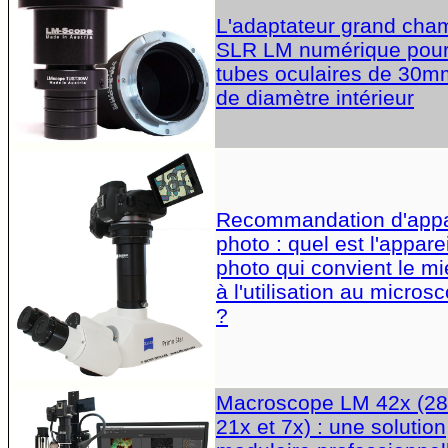
L'adaptateur grand cha
SLR LM numérique pou
tubes oculaires de 30m
de diamètre intérieur
Recommandation d'appa
photo : quel est l'apparei
photo qui convient le m
à l'utilisation au micros
?
Macroscope LM 42x (28
21x et 7x) : une solution