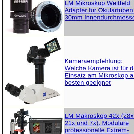
LM Mikroskop Weitfeld
Adapter für Okulartuben
30mm Innendurchmess
Kameraempfehlung:
Welche Kamera ist für 
Einsatz am Mikroskop 
besten geeignet
LM Makroskop 42x (28x
21x und 7x): Modulare
professionelle Extrem-