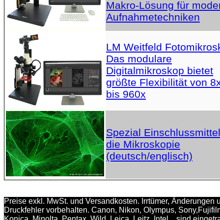
Makro-Lösung für mode
Aufnahmetechniken
LM Weitfeld Fotomikros
Das modulare
Digitalmikroskop bietet
größte Flexibilität von 8
bis 960x
Spezial Einschlussmittel
die Mikroskopie
(deutsch/englisch)
Preise exkl. MwSt. und Versandkosten. Irrtümer, Änderungen 
Druckfehler vorbehalten. Canon, Nikon, Olympus, Sony,Fujifil
Konica, Minolta, Pentax, Wild, Leica, Leitz, Intel... sind einget