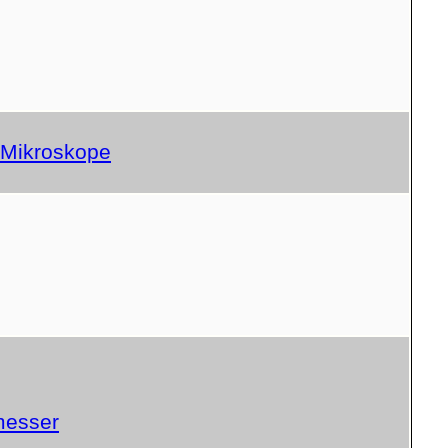
d Mikroskope
messer