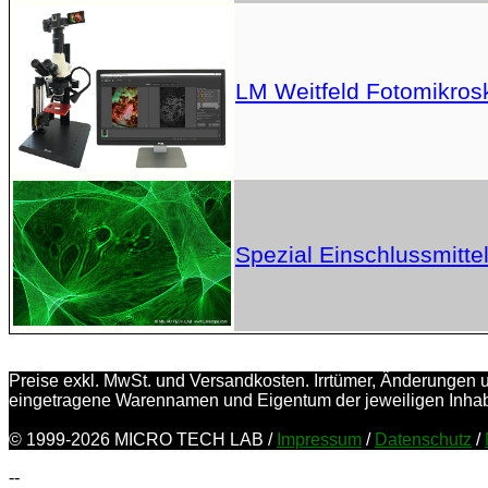
LM Weitfeld Fotomikrosk
Spezial Einschlussmittel
Preise exkl. MwSt. und Versandkosten. Irrtümer, Änderungen und
eingetragene Warennamen und Eigentum der jeweiligen Inha
© 1999-2026 MICRO TECH LAB /
Impressum
/
Datenschutz
/
--