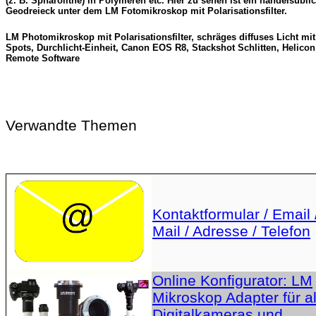
(z. B. Sphärolithe) in Polymeren etc. Hier zu sehen ist ein handelsübli
Geodreieck unter dem LM Fotomikroskop mit Polarisationsfilter.
LM Photomikroskop mit Polarisationsfilter, schräges diffuses Licht mi
Spots, Durchlicht-Einheit, Canon EOS R8, Stackshot Schlitten, Helicon
Remote Software
Verwandte Themen
Kontaktformular / Email 
Mail / Adresse / Telefon
Online Konfigurator: LM
Mikroskop Adapter für al
Digitalkameras und