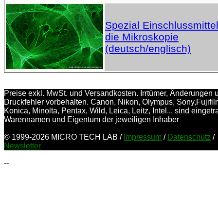
Spezial Einschlussmittel
die Mikroskopie
(deutsch/englisch)
Preise exkl. MwSt. und Versandkosten. Irrtümer, Änderungen 
Druckfehler vorbehalten. Canon, Nikon, Olympus, Sony,Fujifil
Konica, Minolta, Pentax, Wild, Leica, Leitz, Intel... sind einget
Warennamen und Eigentum der jeweiligen Inhaber
© 1999-2026 MICRO TECH LAB /
Impressum
/
Datenschutz
/
Newsletter
--