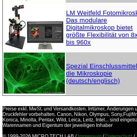
LM Weitfeld Fotomikros
Das modulare
Digitalmikroskop bietet
größte Flexibilität von 8
bis 960x
Spezial Einschlussmittel
die Mikroskopie
(deutsch/englisch)
Preise exkl. MwSt. und Versandkosten. Irrtümer, Änderungen 
Druckfehler vorbehalten. Canon, Nikon, Olympus, Sony,Fujifil
Konica, Minolta, Pentax, Wild, Leica, Leitz, Intel... sind einget
Warennamen und Eigentum der jeweiligen Inhaber
© 1999-2026 MICRO TECH LAB /
Impressum
/
Datenschutz
/