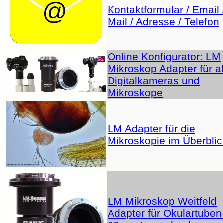
Kontaktformular / Email 
Mail / Adresse / Telefon
Online Konfigurator: LM
Mikroskop Adapter für al
Digitalkameras und
Mikroskope
LM Adapter für die
Mikroskopie im Überblic
LM Mikroskop Weitfeld
Adapter für Okulartuben