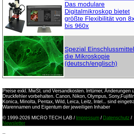
Das modulare
Digitalmikroskop bietet
größte Flexibilität von 8
bis 960x
Spezial Einschlussmittel
die Mikroskopie
(deutsch/englisch)
Preise exkl. MwSt. und Versandkosten. Irrtümer, Änderungen 
Druckfehler vorbehalten. Canon, Nikon, Olympus, Sony,Fujifil
Konica, Minolta, Pentax, Wild, Leica, Leitz, Intel... sind einget
Warennamen und Eigentum der jeweiligen Inhaber
© 1999-2026 MICRO TECH LAB /
Impressum
/
Datenschutz
/
Newsletter
--