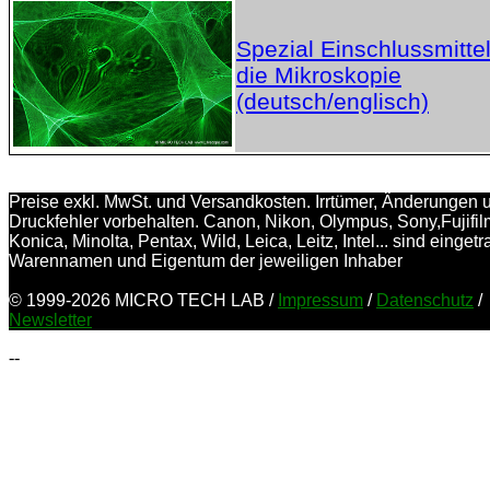
Spezial Einschlussmittel
die Mikroskopie
(deutsch/englisch)
Preise exkl. MwSt. und Versandkosten. Irrtümer, Änderungen 
Druckfehler vorbehalten. Canon, Nikon, Olympus, Sony,Fujifil
Konica, Minolta, Pentax, Wild, Leica, Leitz, Intel... sind einget
Warennamen und Eigentum der jeweiligen Inhaber
© 1999-2026 MICRO TECH LAB /
Impressum
/
Datenschutz
/
Newsletter
--