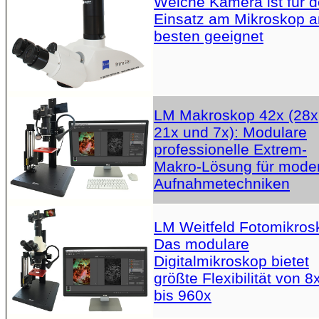
Welche Kamera ist für 
Einsatz am Mikroskop 
besten geeignet
LM Makroskop 42x (28x
21x und 7x): Modulare
professionelle Extrem-
Makro-Lösung für mode
Aufnahmetechniken
LM Weitfeld Fotomikros
Das modulare
Digitalmikroskop bietet
größte Flexibilität von 8
bis 960x