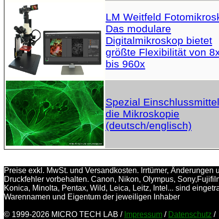
LM Weitfeld Fotomikros
Das modulare
Digitalmikroskop bietet
größte Flexibilität von 8
bis 960x
Spezial Einschlussmittel
die Mikroskopie
(deutsch/englisch)
Preise exkl. MwSt. und Versandkosten. Irrtümer, Änderungen 
Druckfehler vorbehalten. Canon, Nikon, Olympus, Sony,Fujifil
Konica, Minolta, Pentax, Wild, Leica, Leitz, Intel... sind einget
Warennamen und Eigentum der jeweiligen Inhaber
© 1999-2026 MICRO TECH LAB /
Impressum
/
Datenschutz
/