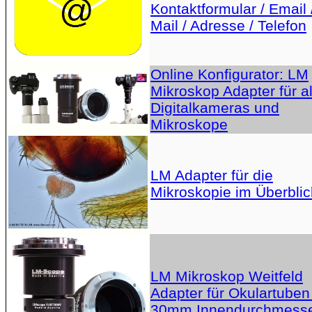
Kontaktformular / Email 
Mail / Adresse / Telefon
Online Konfigurator: LM
Mikroskop Adapter für al
Digitalkameras und
Mikroskope
LM Adapter für die
Mikroskopie im Überblic
LM Mikroskop Weitfeld
Adapter für Okulartuben
30mm Innendurchmess