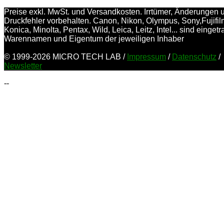
Preise exkl. MwSt. und Versandkosten. Irrtümer, Änderungen 
Druckfehler vorbehalten. Canon, Nikon, Olympus, Sony,Fujifil
Konica, Minolta, Pentax, Wild, Leica, Leitz, Intel... sind einget
Warennamen und Eigentum der jeweiligen Inhaber
© 1999-2026 MICRO TECH LAB /
Impressum
/
Datenschutz
/
Newsletter
--