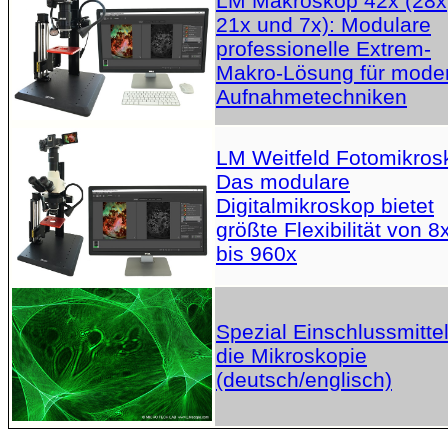
LM Makroskop 42x (28x
21x und 7x): Modulare
professionelle Extrem-
Makro-Lösung für mode
Aufnahmetechniken
LM Weitfeld Fotomikros
Das modulare
Digitalmikroskop bietet
größte Flexibilität von 8
bis 960x
Spezial Einschlussmittel
die Mikroskopie
(deutsch/englisch)