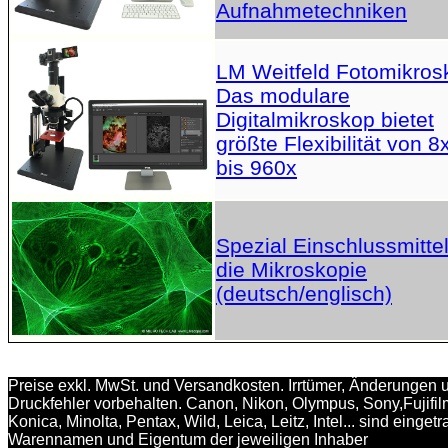
Aufnahmetechniken
LM Weitfeld Fotomikros
Das modulare
Digitalmikroskop bietet
größte Flexibilität von 8
bis 960x
Spezial Einschlussmittel
die Mikroskopie
(deutsch/englisch)
Preise exkl. MwSt. und Versandkosten. Irrtümer, Änderungen 
Druckfehler vorbehalten. Canon, Nikon, Olympus, Sony,Fujifil
Konica, Minolta, Pentax, Wild, Leica, Leitz, Intel... sind einget
Warennamen und Eigentum der jeweiligen Inhaber