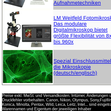
Aufnahmetechniken
LM Weitfeld Fotomikros
Das modulare
Digitalmikroskop bietet
größte Flexibilität von 8
bis 960x
Spezial Einschlussmittel
die Mikroskopie
(deutsch/englisch)
Preise exkl. MwSt. und Versandkosten. Irrtümer, Änderungen 
Druckfehler vorbehalten. Canon, Nikon, Olympus, Sony,Fujifil
Konica, Minolta, Pentax, Wild, Leica, Leitz, Intel... sind einget
Warennamen und Eigentum der jeweiligen Inhaber