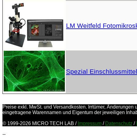
LM Weitfeld Fotomikrosk
Spezial Einschlussmittel
Preise exkl. MwSt. und Versandkosten. Irrtümer, Änderungen und
eingetragene Warennamen und Eigentum der jeweiligen Inha
© 1999-2026 MICRO TECH LAB /
Impressum
/
Datenschutz
/
--