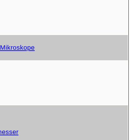
d Mikroskope
messer