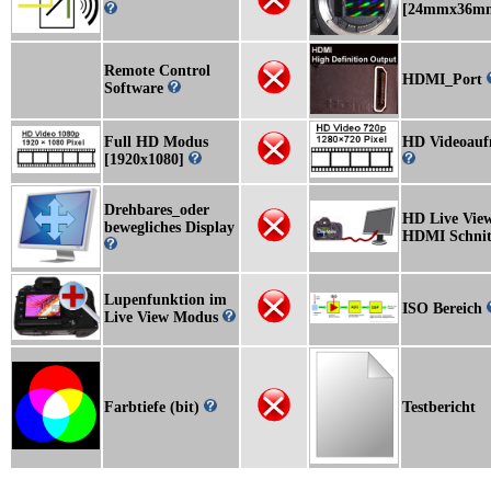
[24mmx36m
Remote Control
HDMI_Port
Software
Full HD Modus
HD Videoau
[1920x1080]
Drehbares_oder
HD Live View
bewegliches Display
HDMI Schnitt
Lupenfunktion im
ISO Bereich
Live View Modus
Farbtiefe (bit)
Testbericht