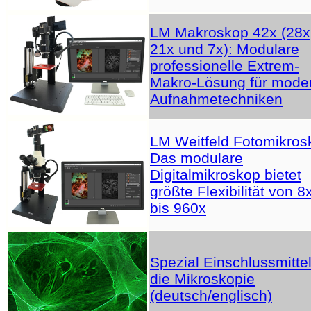
LM Makroskop 42x (28x
21x und 7x): Modulare
professionelle Extrem-
Makro-Lösung für mode
Aufnahmetechniken
LM Weitfeld Fotomikros
Das modulare
Digitalmikroskop bietet
größte Flexibilität von 8
bis 960x
Spezial Einschlussmittel
die Mikroskopie
(deutsch/englisch)