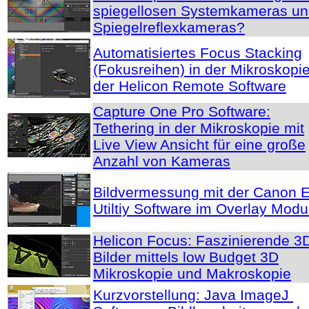
spiegellosen Systemkameras u
Spiegelreflexkameras?
Automatisiertes Focus Stacking
(Fokusreihen) in der Mikroskopie
der Helicon Remote Software
Capture One Pro Software:
Tethering in der Mikroskopie mit
Live View Ansicht für eine große
Anzahl von Kameras
Bildvermessung mit der Canon 
Utiltiy Software im Overlay Mod
Helicon Focus: Faszinierende 3
Bilder mittels low Budget 3D
Mikroskopie und Makroskopie
Kurzvorstellung: Java ImageJ