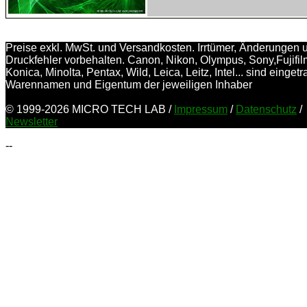
Preise exkl. MwSt. und Versandkosten. Irrtümer, Änderungen 
Druckfehler vorbehalten. Canon, Nikon, Olympus, Sony,Fujifil
Konica, Minolta, Pentax, Wild, Leica, Leitz, Intel... sind einget
Warennamen und Eigentum der jeweiligen Inhaber
© 1999-2026 MICRO TECH LAB /
Impressum
/
Datenschutz
/
Newsletter
--