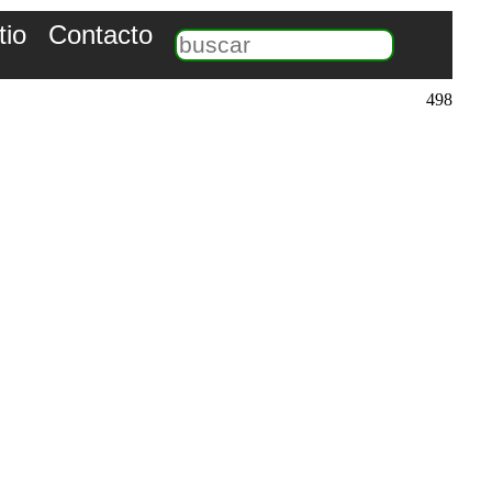
tio
Contacto
498