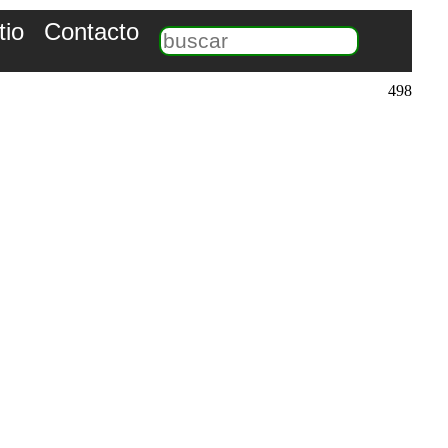
tio
Contacto
498