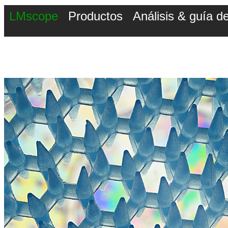
LMscope
Productos
Análisis & guía 