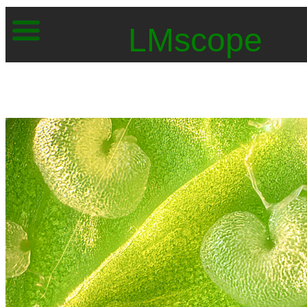
LMscope