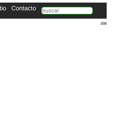
tio
Contacto
498