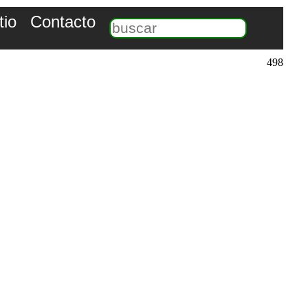
tio
Contacto
498