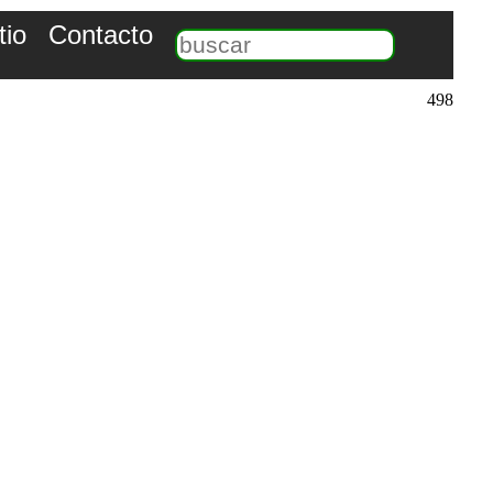
tio
Contacto
498