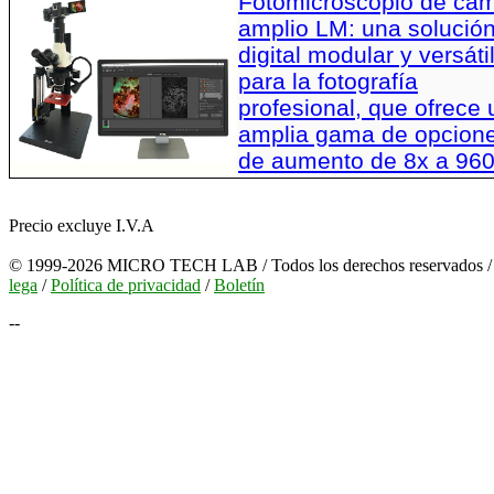
Fotomicroscopio de ca
amplio LM: una solució
digital modular y versáti
para la fotografía
profesional, que ofrece
amplia gama de opcion
de aumento de 8x a 96
Precio excluye I.V.A
© 1999-2026 MICRO TECH LAB / Todos los derechos reservados 
lega
/
Política de privacidad
/
Boletín
--