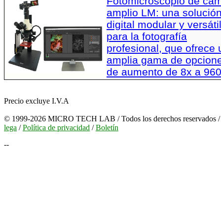
Fotomicroscopio de ca
amplio LM: una solució
digital modular y versáti
para la fotografía
profesional, que ofrece
amplia gama de opcion
de aumento de 8x a 96
Precio excluye I.V.A
© 1999-2026 MICRO TECH LAB / Todos los derechos reservados 
lega
/
Política de privacidad
/
Boletín
--