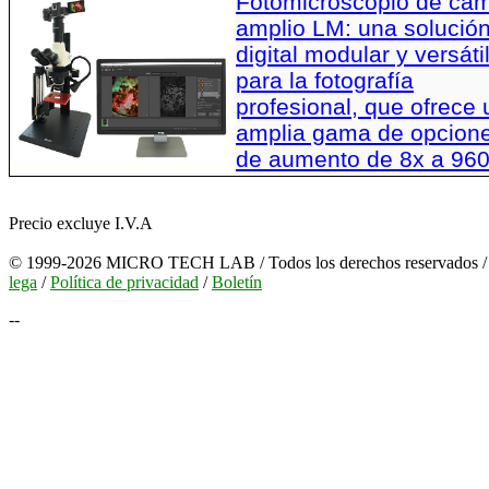
Fotomicroscopio de ca
amplio LM: una solució
digital modular y versáti
para la fotografía
profesional, que ofrece
amplia gama de opcion
de aumento de 8x a 96
Precio excluye I.V.A
© 1999-2026 MICRO TECH LAB / Todos los derechos reservados 
lega
/
Política de privacidad
/
Boletín
--