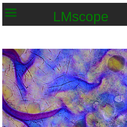
LMscope