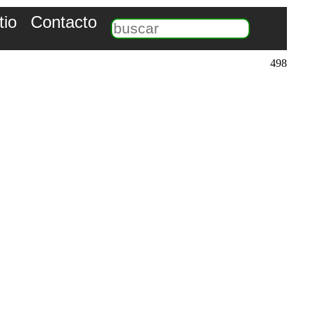
tio
Contacto
498